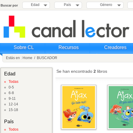
Edad
País
Género
Buscar por
Sobre CL
Recursos
Creadores
Estás en :
Home
/
BUSCADOR
Se han encontrado
2
libros
Edad
Todas
0-5
6-8
9-11
12-14
15-18
País
Todos