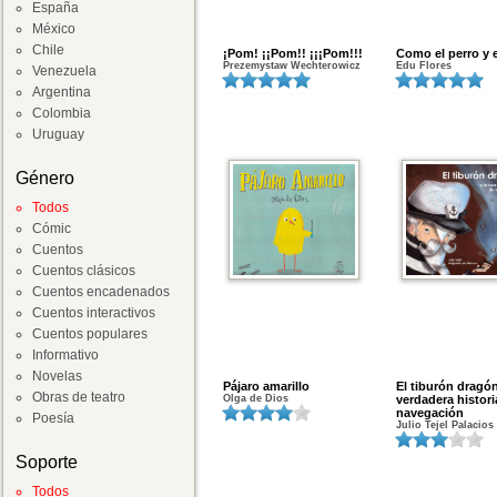
España
México
Chile
¡Pom! ¡¡Pom!! ¡¡¡Pom!!!
Como el perro y e
Prezemystaw Wechterowicz
Edu Flores
Venezuela
Argentina
Colombia
Uruguay
Género
Todos
Cómic
Cuentos
Cuentos clásicos
Cuentos encadenados
Cuentos interactivos
Cuentos populares
Informativo
Novelas
Pájaro amarillo
El tiburón dragón
Obras de teatro
Olga de Dios
verdadera histori
navegación
Poesía
Julio Tejel Palacios
Soporte
Todos