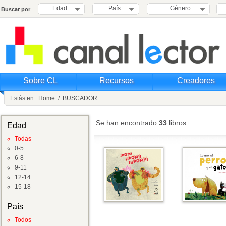
Edad
País
Género
Buscar por
Sobre CL
Recursos
Creadores
Estás en :
Home
/
BUSCADOR
Se han encontrado
33
libros
Edad
Todas
0-5
6-8
9-11
12-14
15-18
País
Todos