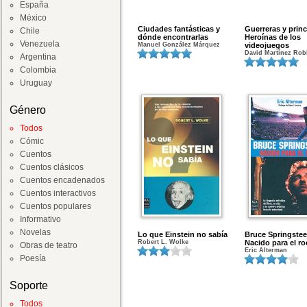
España
México
Ciudades fantásticas y
Guerreras y prin
Chile
dónde encontrarlas
Heroínas de los
Venezuela
Manuel González Márquez
videojuegos
David Martínez Rob
Argentina
Colombia
Uruguay
Género
Todos
Cómic
Cuentos
Cuentos clásicos
Cuentos encadenados
Cuentos interactivos
Cuentos populares
Informativo
Novelas
Lo que Einstein no sabía
Bruce Springstee
Robert L. Wolke
Nacido para el ro
Obras de teatro
Eric Alterman
Poesía
Soporte
Todos