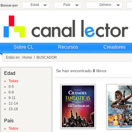
Edad
País
Género
Buscar por
Sobre CL
Recursos
Creadores
Estás en :
Home
/
BUSCADOR
Se han encontrado
8
libros
Edad
Todas
0-5
6-8
9-11
12-14
15-18
País
Todos