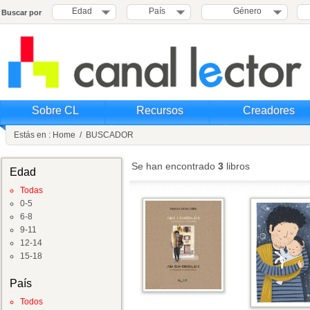
Edad
País
Género
Buscar por
Sobre CL
Recursos
Creadores
Estás en :
Home
/
BUSCADOR
Se han encontrado
3
libros
Edad
Todas
0-5
6-8
9-11
12-14
15-18
País
Todos