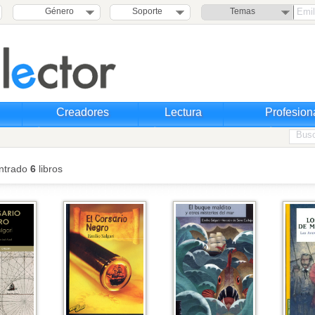
Género
Soporte
Temas
Creadores
Lectura
Profesion
ntrado
6
libros