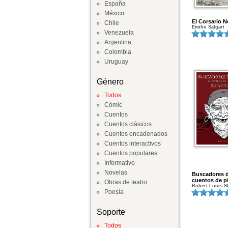
España
México
El Corsario 
Chile
Emilio Salgari
Venezuela
Argentina
Colombia
Uruguay
Género
Todos
Cómic
Cuentos
Cuentos clásicos
Cuentos encadenados
Cuentos interactivos
Cuentos populares
Informativo
Novelas
Buscadores d
cuentos de pi
Obras de teatro
Robert Louis S
Poesía
Soporte
Todos