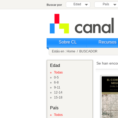
Edad
País
Buscar por
Sobre CL
Recursos
Estás en :
Home
/
BUSCADOR
Se han enco
Edad
Todas
0-5
6-8
9-11
12-14
15-18
País
Todos