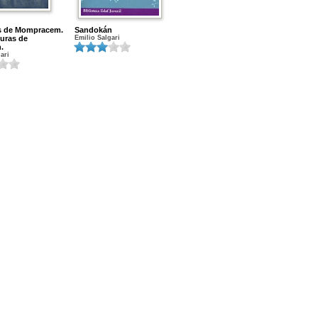
es de Mompracem.
Sandokán
uras de
Emilio Salgari
.
ari