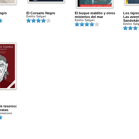
Negro
El Corsario Negro
El buque maldito y otros
Los tigr
Emilio Salgari
misterios del mar
Las avent
Emilio Salgari
Sandokán
Emilio Salg
e tesoros:
ratas
tevenson