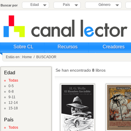
Edad
País
Género
Buscar por
Sobre CL
Recursos
Creadores
Estás en :
Home
/
BUSCADOR
Se han encontrado
8
libros
Edad
Todas
0-5
6-8
9-11
12-14
15-18
País
Todos