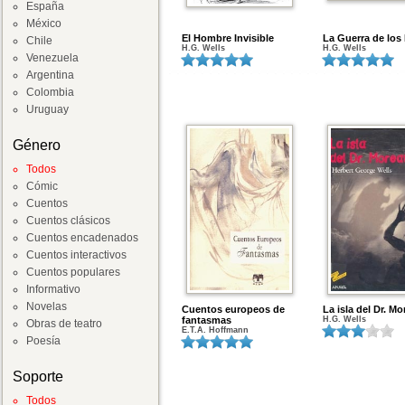
España
México
El Hombre Invisible
La Guerra de lo
Chile
H.G. Wells
H.G. Wells
Venezuela
Argentina
Colombia
Uruguay
Género
Todos
Cómic
Cuentos
Cuentos clásicos
Cuentos encadenados
Cuentos interactivos
Cuentos populares
Informativo
Novelas
Cuentos europeos de
La isla del Dr. M
fantasmas
H.G. Wells
Obras de teatro
E.T.A. Hoffmann
Poesía
Soporte
Todos