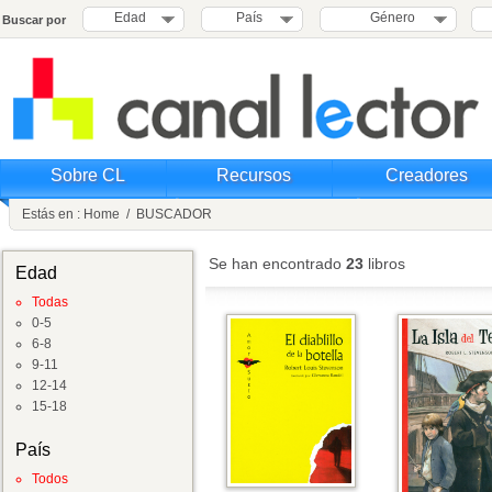
Edad
País
Género
Buscar por
Sobre CL
Recursos
Creadores
Estás en :
Home
/
BUSCADOR
Se han encontrado
23
libros
Edad
Todas
0-5
6-8
9-11
12-14
15-18
País
Todos