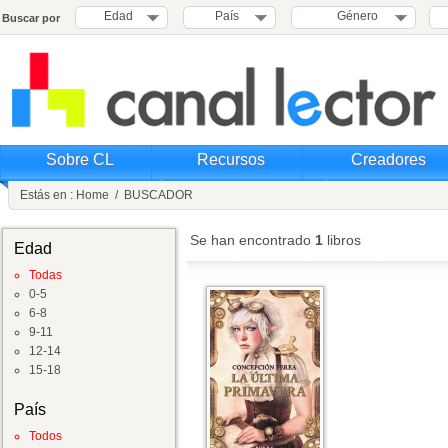
Edad
País
Género
Buscar por
Sobre CL
Recursos
Creadores
Estás en :
Home
/
BUSCADOR
Se han encontrado
1
libros
Edad
Todas
0-5
6-8
9-11
12-14
15-18
País
Todos