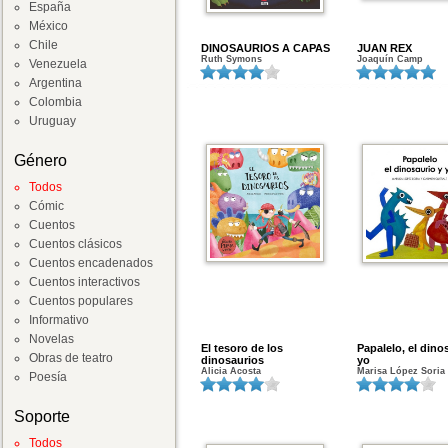
España
México
Chile
DINOSAURIOS A CAPAS
JUAN REX
Ruth Symons
Joaquín Camp
Venezuela
Argentina
Colombia
Uruguay
Género
Todos
Cómic
Cuentos
Cuentos clásicos
Cuentos encadenados
Cuentos interactivos
Cuentos populares
Informativo
Novelas
El tesoro de los
Papalelo, el dino
Obras de teatro
dinosaurios
yo
Alicia Acosta
Marisa López Soria
Poesía
Soporte
Todos