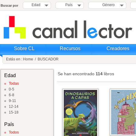
Edad
País
Género
Buscar por
Sobre CL
Recursos
Creadores
Estás en :
Home
/
BUSCADOR
Se han encontrado
114
libros
Edad
Todas
0-5
6-8
9-11
12-14
15-18
País
Todos