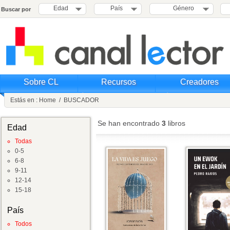
Edad
País
Género
Buscar por
Sobre CL
Recursos
Creadores
Estás en :
Home
/
BUSCADOR
Se han encontrado
3
libros
Edad
Todas
0-5
6-8
9-11
12-14
15-18
País
Todos