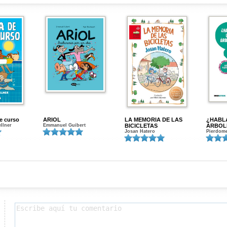
de curso
ARIOL
LA MEMORIA DE LAS
¿HABL
ellner
Emmanuel Guibert
BICICLETAS
ÁRBOL
Josan Hatero
Pierdome