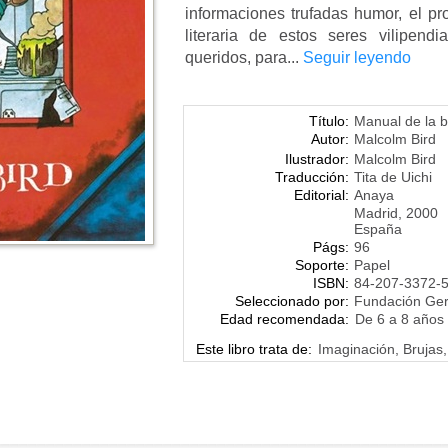
informaciones trufadas humor, el pro
literaria de estos seres vilipen
queridos, para...
Seguir leyendo
Título:
Manual de la b
Autor:
Malcolm Bird
Ilustrador:
Malcolm Bird
Traducción:
Tita de Uichi
Editorial:
Anaya
Madrid, 2000
España
Págs:
96
Soporte:
Papel
ISBN:
84-207-3372-
Seleccionado por:
Fundación Ge
Edad recomendada:
De 6 a 8 años
Este libro trata de:
Imaginación, Brujas,