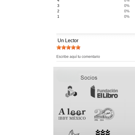
4
0%
3
0%
2
0%
1
0%
Un Lector
Escribe aquí tu comentario