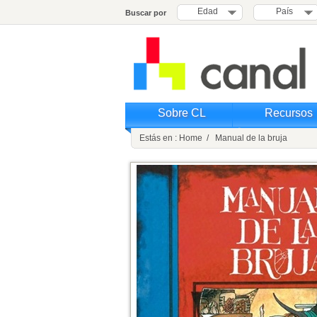
Edad
País
Buscar por
Sobre CL
Recursos
Estás en : Home / Manual de la bruja