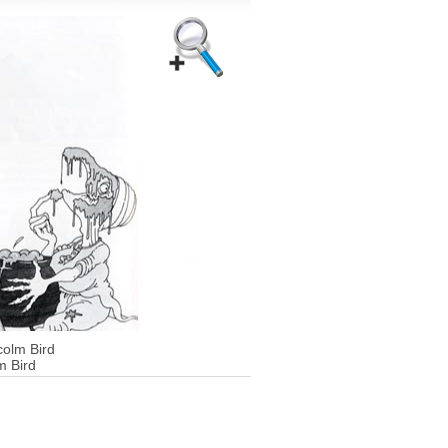
colm Bird
m Bird