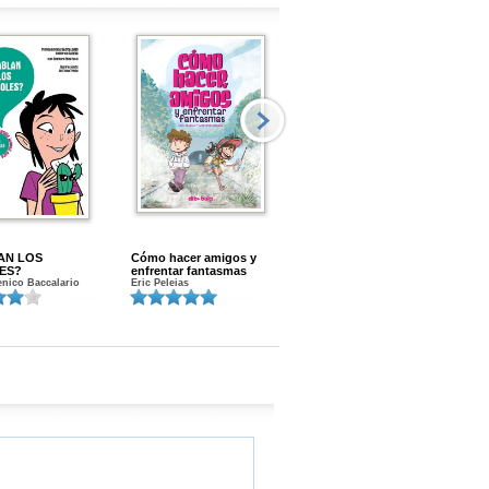
AN LOS
Cómo hacer amigos y
Menstruacion en marcha
ES?
enfrentar fantasmas
Gloria A. Calvo
nico Baccalario
Eric Peleias
K
S