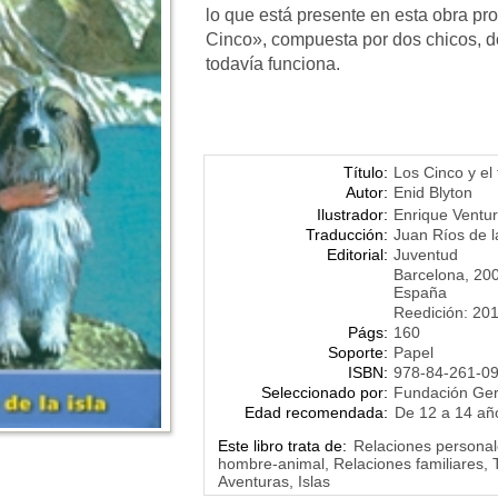
lo que está presente en esta obra pr
Cinco», compuesta por dos chicos, d
todavía funciona.
Título:
Los Cinco y el 
Autor:
Enid Blyton
Ilustrador:
Enrique Ventu
Traducción:
Juan Ríos de 
Editorial:
Juventud
Barcelona, 20
España
Reedición: 20
Págs:
160
Soporte:
Papel
ISBN:
978-84-261-0
Seleccionado por:
Fundación Ge
Edad recomendada:
De 12 a 14 añ
Este libro trata de:
Relaciones personal
hombre-animal, Relaciones familiares, T
Aventuras, Islas