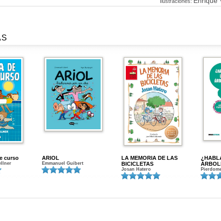
Enrique 
Ilustraciones:
AS
de curso
ARIOL
LA MEMORIA DE LAS
¿HABL
ellner
Emmanuel Guibert
BICICLETAS
ÁRBOL
Josan Hatero
Pierdome