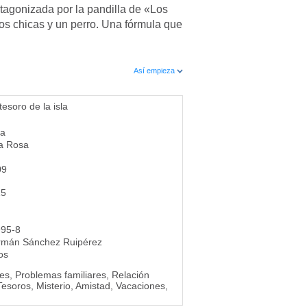
otagonizada por la pandilla de «Los
os chicas y un perro. Una fórmula que
Así empieza
tesoro de la isla
ra
la Rosa
09
15
995-8
rmán Sánchez Ruipérez
os
es, Problemas familiares, Relación
esoros, Misterio, Amistad, Vacaciones,