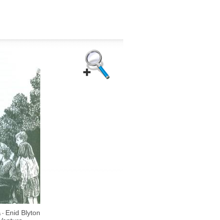
Enid Blyton
a
-