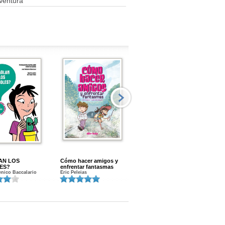
Ventura
AN LOS
Cómo hacer amigos y
Menstruacion en marcha
ES?
enfrentar fantasmas
Gloria A. Calvo
nico Baccalario
Eric Peleias
K
S