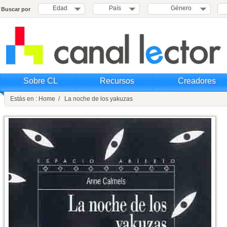
Edad
País
Género
Buscar por
Sobre CL
Recursos
Creadores
Estás en : Home / La noche de los yakuzas