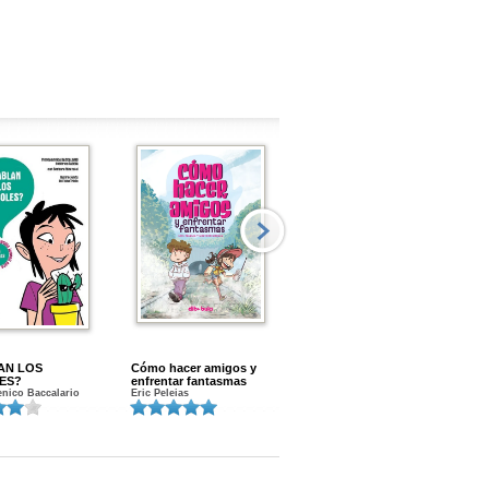
AN LOS
Cómo hacer amigos y
Menstruacion en marcha
ES?
enfrentar fantasmas
Gloria A. Calvo
nico Baccalario
Eric Peleias
K
S