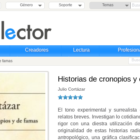
Género
Soporte
Temas
Creadores
Lectura
Profesion
de famas
Historias de cronopios y
Julio Cortázar
El tono experimental y surrealista
relatos breves. Investigan lo cotidia
rigor con una diestra utilización d
originalidad de estas historias rad
antropológico, una gráfica clasific