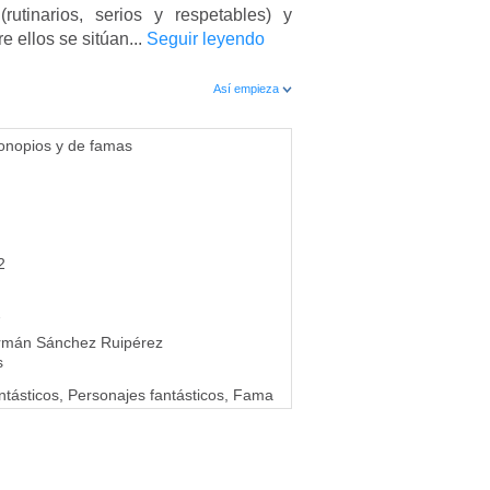
(rutinarios, serios y respetables) y
e ellos se sitúan...
Seguir leyendo
Así empieza
ronopios y de famas
2
7
rmán Sánchez Ruipérez
s
tásticos, Personajes fantásticos, Fama