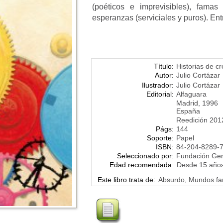
(poéticos e imprevisibles), famas 
esperanzas (serviciales y puros). Entr
Título:
Historias de c
Autor:
Julio Cortázar
Ilustrador:
Julio Cortázar
Editorial:
Alfaguara
Madrid, 1996
España
Reedición 201
Págs:
144
Soporte:
Papel
ISBN:
84-204-8289-
Seleccionado por:
Fundación Ge
Edad recomendada:
Desde 15 año
Este libro trata de:
Absurdo, Mundos fan