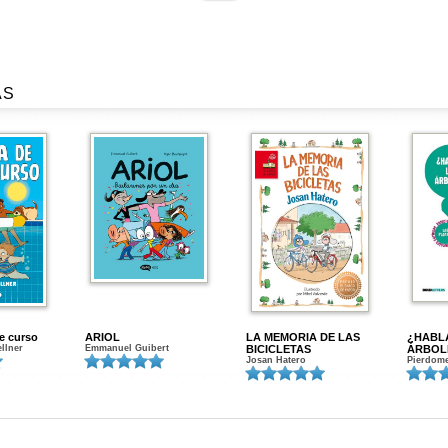
AS
de curso
ARIOL
LA MEMORIA DE LAS
¿HABL
ellner
Emmanuel Guibert
BICICLETAS
ÁRBOL
Josan Hatero
Pierdome