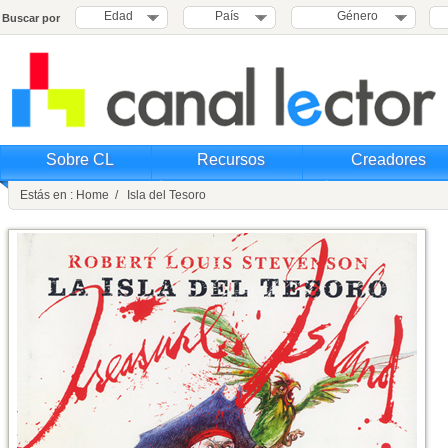
Edad
País
Género
Buscar por
Sobre CL
Recursos
Creadores
Estás en : Home / Isla del Tesoro