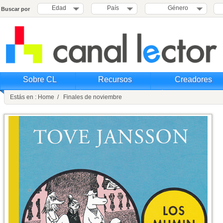
Edad
País
Género
Buscar por
Sobre CL
Recursos
Creadores
Estás en : Home / Finales de noviembre