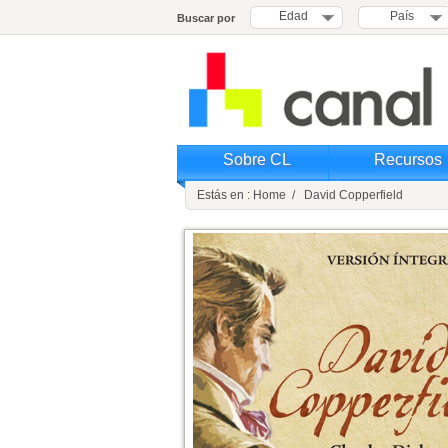
Edad
País
Buscar por
Sobre CL
Recursos
Estás en : Home / David Copperfield