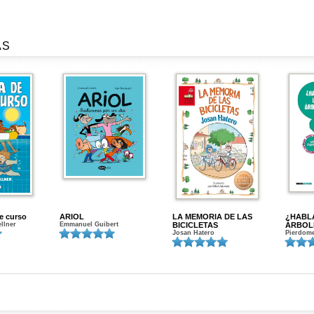
AS
de curso
ARIOL
LA MEMORIA DE LAS
¿HABL
ellner
Emmanuel Guibert
BICICLETAS
ÁRBOL
Josan Hatero
Pierdome