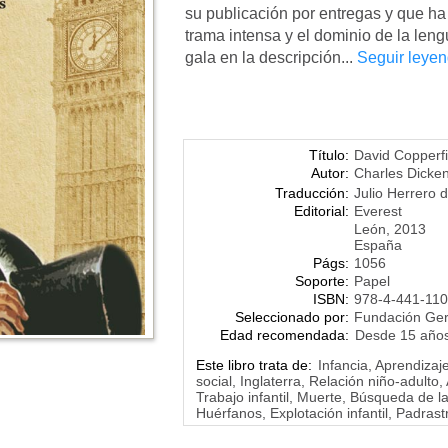
su publicación por entregas y que ha
trama intensa y el dominio de la len
gala en la descripción...
Seguir leye
Título:
David Copperfi
Autor:
Charles Dicke
Traducción:
Julio Herrero 
Editorial:
Everest
León, 2013
España
Págs:
1056
Soporte:
Papel
ISBN:
978-4-441-110
Seleccionado por:
Fundación Ge
Edad recomendada:
Desde 15 año
Este libro trata de:
Infancia, Aprendizaje
social, Inglaterra, Relación niño-adulto
Trabajo infantil, Muerte, Búsqueda de la
Huérfanos, Explotación infantil, Padrast