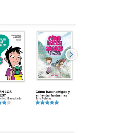
AN LOS
Cómo hacer amigos y
Menstruacion en marcha
ES?
enfrentar fantasmas
Gloria A. Calvo
nico Baccalario
Eric Peleias
K
S