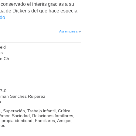
 conservado el interés gracias a su
gua de Dickens del que hace especial
ndo
Así empieza
eld
ns
de Ch.
7-0
rmán Sánchez Ruipérez
s
, Superación, Trabajo infantil, Crítica
, Amor, Sociedad, Relaciones familiares,
 propia identidad, Familiares, Amigos,
ros