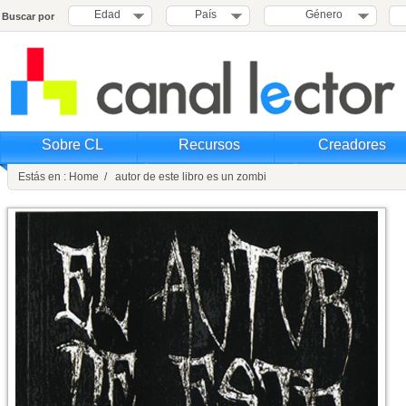
Edad
País
Género
Buscar por
Sobre CL
Recursos
Creadores
Estás en : Home / autor de este libro es un zombi