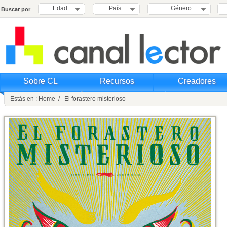
Edad
País
Género
Buscar por
Sobre CL
Recursos
Creadores
Estás en : Home / El forastero misterioso