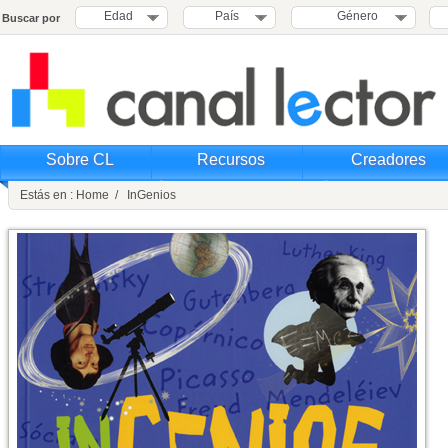
Edad
País
Género
Buscar por
Sobre CL
Recursos
Creadores
Estás en : Home / InGenios