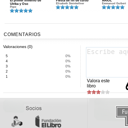
El primer invierno de
Fiesta de fin de curso
ARIOL
Ulrika y Oso
Elisabeth Steinkellner
Emmanuel Guibert
Pepe
COMENTARIOS
Valoraciones (0)
5
0%
4
0%
3
0%
2
0%
1
0%
Valora este
libro