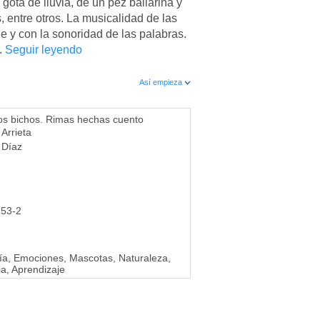
 gota de lluvia, de un pez bailarina y
 entre otros. La musicalidad de las
je y con la sonoridad de las palabras.
..
Seguir leyendo
Así empieza
os bichos. Rimas hechas cuento
Arrieta
 Díaz
153-2
ía, Emociones, Mascotas, Naturaleza,
ia, Aprendizaje