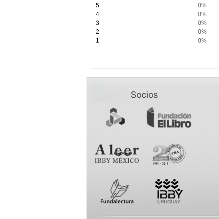
5
0%
4
0%
3
0%
2
0%
1
0%