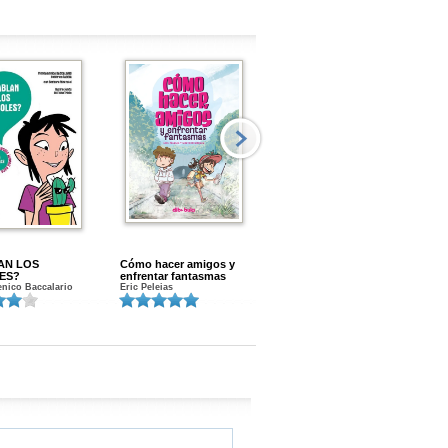
AN LOS
Cómo hacer amigos y
Menstruacion en marcha
ES?
enfrentar fantasmas
Gloria A. Calvo
nico Baccalario
Eric Peleias
K
S