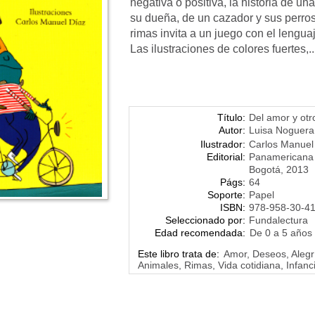
negativa o positiva, la historia de una
su dueña, de un cazador y sus perros,
rimas invita a un juego con el lengua
Las ilustraciones de colores fuertes,.
Título:
Del amor y otr
Autor:
Luisa Noguera 
Ilustrador:
Carlos Manuel
Editorial:
Panamericana
Bogotá, 2013
Págs:
64
Soporte:
Papel
ISBN:
978-958-30-4
Seleccionado por:
Fundalectura
Edad recomendada:
De 0 a 5 años
Este libro trata de:
Amor, Deseos, Alegr
Animales, Rimas, Vida cotidiana, Infanc