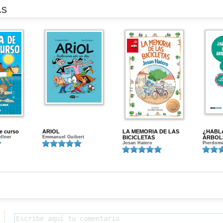
AS
de curso
ARIOL
LA MEMORIA DE LAS
¿HABL
ellner
Emmanuel Guibert
BICICLETAS
ÁRBOL
Josan Hatero
Pierdome