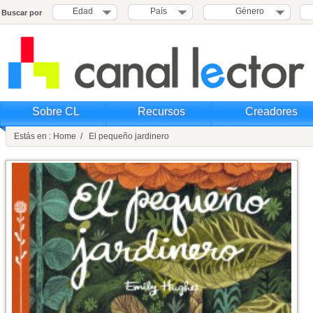
Edad
País
Género
Buscar por
Sobre CL
Recursos
Creadores
Estás en : Home / El pequeño jardinero