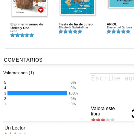
El primer invierno de
Fiesta de fin de curso
ARIOL
Ulrika y Oso
Elisabeth Steinkellner
Emmanuel Guibert
Pepe
COMENTARIOS
Valoraciones (1)
5
0%
4
0%
3
100%
2
0%
1
0%
Valora este
libro
Un Lector