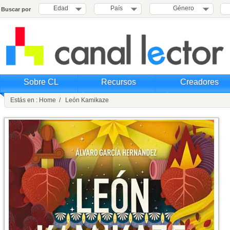
Edad
País
Género
Buscar por
Sobre CL
Recursos
Creadores
Estás en : Home / León Kamikaze