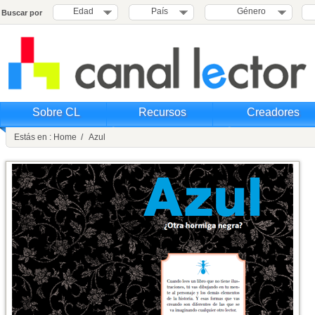
Edad
País
Género
Buscar por
Sobre CL
Recursos
Creadores
Estás en : Home / Azul