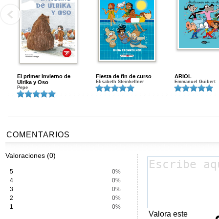
El primer invierno de
Fiesta de fin de curso
ARIOL
Ulrika y Oso
Elisabeth Steinkellner
Emmanuel Guibert
Pepe
COMENTARIOS
Valoraciones (0)
5
0%
4
0%
3
0%
2
0%
1
0%
Valora este