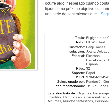
ocurre algo inesperado cuando cont
fijado como próximo objetivo culina
una serie de sentimientos que...
Segu
Título:
El gigante de 
Autor:
Elli Woollard
Ilustrador:
Benji Davies
Traducción:
Joana Delgad
Editorial:
Picarona
Barcelona, 20
España
Págs:
32
Soporte:
Papel
ISBN:
978-84-9145-
Seleccionado por:
Fundación Ge
Edad recomendada:
De 6 a 8 años
Este libro trata de:
Gigantes, Personaje
infantiles, Cambios en la personalidad, 
Álbumes, Mundos fantásticos, Personaj