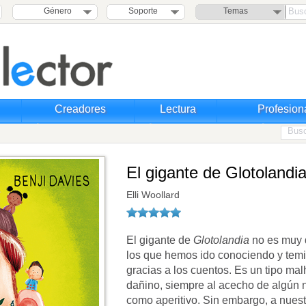
Género
Soporte
Temas
Creadores
Lectura
Profesion
El gigante de Glotolandi
Elli Woollard
El gigante de
Glotolandia
no es muy d
los que hemos ido conociendo y temie
gracias a los cuentos. Es un tipo m
dañino, siempre al acecho de algún 
como aperitivo. Sin embargo, a nuestr