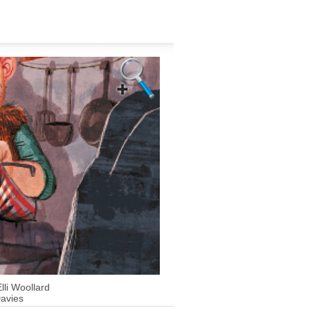
lli Woollard
Davies