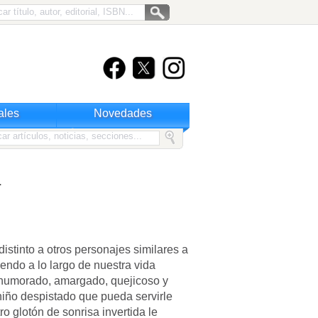
ales
Novedades
a
istinto a otros personajes similares a
ndo a lo largo de nuestra vida
alhumorado, amargado, quejicoso y
niño despistado que pueda servirle
o glotón de sonrisa invertida le