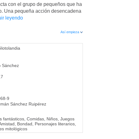
acta con el grupo de pequeños que ha
rio. Una pequeña acción desencadena
ir leyendo
Así empieza
Glotolandia
o Sánchez
17
068-9
rmán Sánchez Ruipérez
s fantásticos, Comidas, Niños, Juegos
Amistad, Bondad, Personajes literarios,
es mitológicos