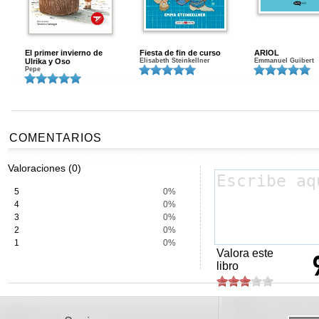
El primer invierno de
Fiesta de fin de curso
ARIOL
Ulrika y Oso
Elisabeth Steinkellner
Emmanuel Guibert
Pepe
COMENTARIOS
Valoraciones (0)
5
0%
4
0%
3
0%
2
0%
1
0%
Valora este
libro