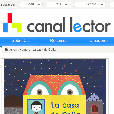
Edad
País
Género
Buscar por
Sobre CL
Recursos
Creadores
Estás en : Home / La casa de Celia