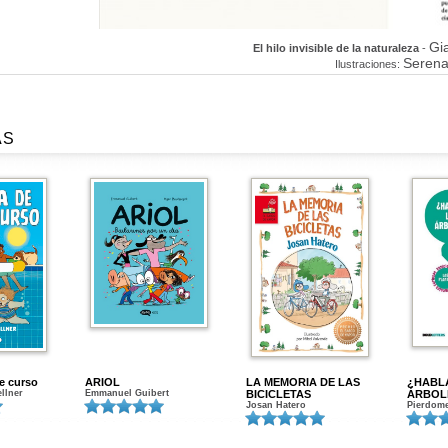
Gi
El hilo invisible de la naturaleza
-
Serena
Ilustraciones:
AS
de curso
ARIOL
LA MEMORIA DE LAS
¿HABL
ellner
Emmanuel Guibert
BICICLETAS
ÁRBOL
Josan Hatero
Pierdome