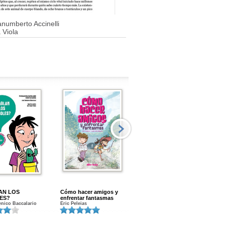
anumberto Accinelli
 Viola
AN LOS
Cómo hacer amigos y
Menstruacion en marcha
ES?
enfrentar fantasmas
Gloria A. Calvo
nico Baccalario
Eric Peleias
K
S