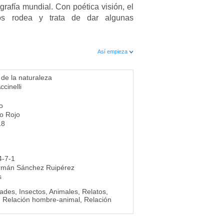
grafía mundial. Con poética visión, el
s rodea y trata de dar algunas
Así empieza
e de la naturaleza
cinelli
o
ro Rojo
18
4-7-1
rmán Sánchez Ruipérez
s
ades, Insectos, Animales, Relatos,
a, Relación hombre-animal, Relación