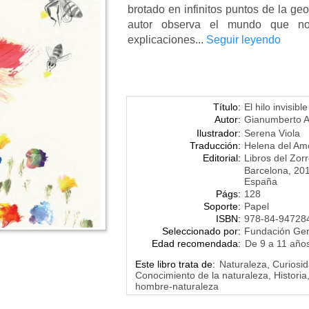
brotado en infinitos puntos de la geo
autor observa el mundo que no
explicaciones...
Seguir leyendo
Título:
El hilo invisibl
Autor:
Gianumberto Ac
Ilustrador:
Serena Viola
Traducción:
Helena del Am
Editorial:
Libros del Zor
Barcelona, 20
España
Págs:
128
Soporte:
Papel
ISBN:
978-84-94728
Seleccionado por:
Fundación Ge
Edad recomendada:
De 9 a 11 año
Este libro trata de:
Naturaleza, Curiosid
Conocimiento de la naturaleza, Histori
hombre-naturaleza