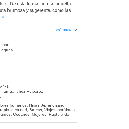
ndero. De esta forma, un día, aquella
 ruta brumosa y sugerente, como las
do
Así empieza
l mar
 Laguna
5-4-1
rmán Sánchez Ruipérez
s
alores humanos, Niñas, Aprendizaje,
opia identidad, Barcas, Viajes marítimos,
lbumes, Océanos, Mujeres, Ruptura de