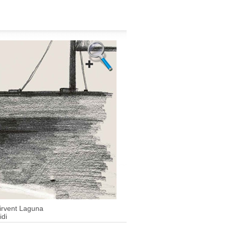
rvent Laguna
idi