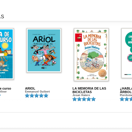
AS
de curso
ARIOL
LA MEMORIA DE LAS
¿HABL
ellner
Emmanuel Guibert
BICICLETAS
ÁRBOL
Josan Hatero
Pierdome