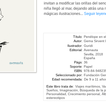
invitan a modificar las orillas del se
niña llegó al mar, dejando atrás una
mágicas ilustraciones...
Seguir leyen
Título:
Penélope en e
Autor:
Gema Sirvent
Ilustrador:
Guridi
Editorial:
Avenauta
Sevilla, 2018
España
Págs:
36
Soporte:
Papel
ISBN:
978-84-94823
Seleccionado por:
Fundación Ge
Edad recomendada:
De 9 a 11 año
Este libro trata de:
Viajes marítimos, V
Sueños, Imaginación, Búsqueda de la pr
Personalidad, Crecimiento personal, Á
estereotipos