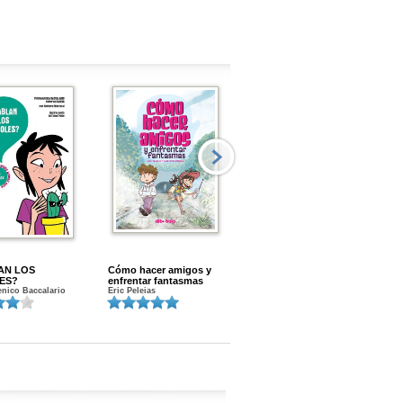
AN LOS
Cómo hacer amigos y
Menstruacion en marcha
ES?
enfrentar fantasmas
Gloria A. Calvo
nico Baccalario
Eric Peleias
K
S