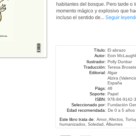
habitantes del bosque. Pero tarde o 
momento mágico y explosivo que hace
incluso el sentido de...
Seguir leyend
Título:
El abrazo
Autor:
Eoin McLaughl
Ilustrador:
Polly Dunbar
Traducción:
Teresa Broset
Editorial:
Algar
Alzira (Valenci
España
Págs:
48
Soporte:
Papel
ISBN:
978-84-9142-
Seleccionado por:
Fundación Ge
Edad recomendada:
De 0 a 5 años
Este libro trata de:
Amor, Afectos, Tortu
humanizados, Soledad, Álbumes