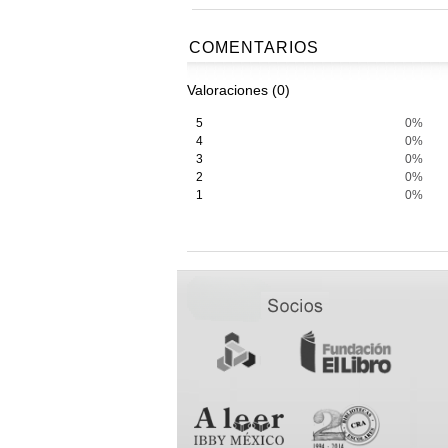
COMENTARIOS
Valoraciones (0)
5
0%
4
0%
3
0%
2
0%
1
0%