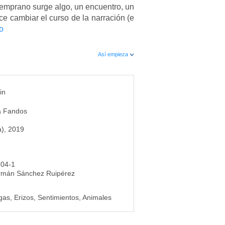
temprano surge algo, un encuentro, un
 cambiar el curso de la narración (e
o
Así empieza
in
a Fandos
a), 2019
304-1
rmán Sánchez Ruipérez
gas, Erizos, Sentimientos, Animales