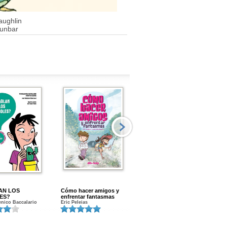
aughlin
Dunbar
AN LOS
Cómo hacer amigos y
Menstruacion en marcha
ES?
enfrentar fantasmas
Gloria A. Calvo
nico Baccalario
Eric Peleias
K
S