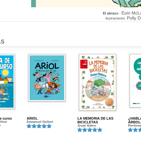
Eoin McL
El abrazo
-
Polly 
Ilustraciones:
AS
de curso
ARIOL
LA MEMORIA DE LAS
¿HABL
ellner
Emmanuel Guibert
BICICLETAS
ÁRBOL
Josan Hatero
Pierdome