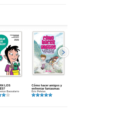
AN LOS
Cómo hacer amigos y
Menstruacion en marcha
ES?
enfrentar fantasmas
Gloria A. Calvo
nico Baccalario
Eric Peleias
K
S