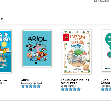
Ilustraciones:
AS
de curso
ARIOL
LA MEMORIA DE LAS
¿HABL
ellner
Emmanuel Guibert
BICICLETAS
ÁRBOL
Josan Hatero
Pierdome