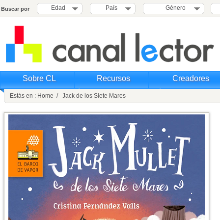
Edad
País
Género
Buscar por
Sobre CL
Recursos
Creadores
Estás en : Home / Jack de los Siete Mares