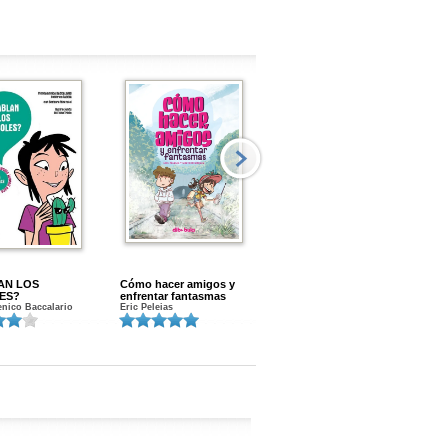
AN LOS
Cómo hacer amigos y
Menstruacion en marcha
ES?
enfrentar fantasmas
Gloria A. Calvo
nico Baccalario
Eric Peleias
K
S