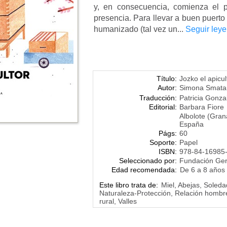
y, en consecuencia, comienza el 
presencia. Para llevar a buen puerto 
humanizado (tal vez un...
Seguir ley
Título:
Jozko el apicul
Autor:
Simona Smata
Traducción:
Patricia Gonza
Editorial:
Barbara Fiore
Albolote (Gran
España
Págs:
60
Soporte:
Papel
ISBN:
978-84-16985
Seleccionado por:
Fundación Ge
Edad recomendada:
De 6 a 8 años
Este libro trata de:
Miel, Abejas, Soleda
Naturaleza-Protección, Relación hombre
rural, Valles