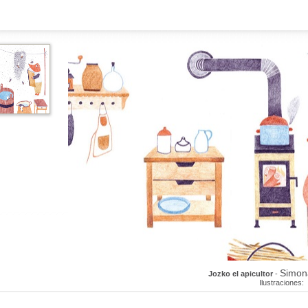
Simon
Jozko el apicultor
-
Ilustraciones: