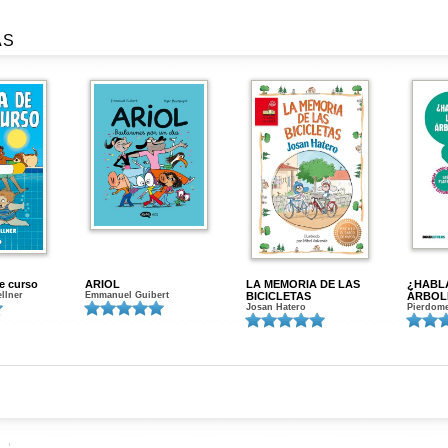
AS
de curso
ARIOL
LA MEMORIA DE LAS
¿HABL
ellner
Emmanuel Guibert
BICICLETAS
ÁRBOL
Josan Hatero
Pierdome