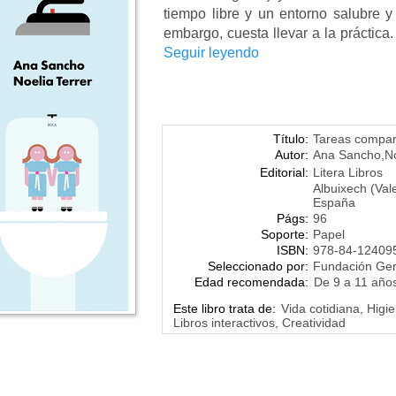
tiempo libre y un entorno salubre 
embargo, cuesta llevar a la práctica.
Seguir leyendo
Título:
Tareas comparti
Autor:
Ana Sancho
,
No
Editorial:
Litera Libros
Albuixech (Val
España
Págs:
96
Soporte:
Papel
ISBN:
978-84-12409
Seleccionado por:
Fundación Ge
Edad recomendada:
De 9 a 11 año
Este libro trata de:
Vida cotidiana, Higi
Libros interactivos, Creatividad