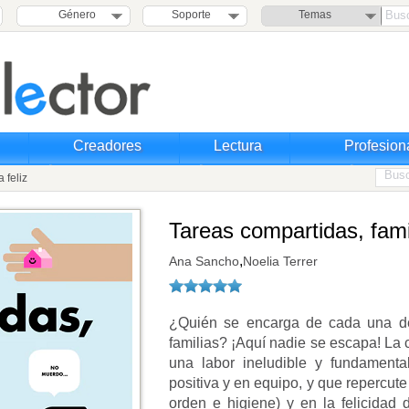
Género
Soporte
Temas
Creadores
Lectura
Profesion
 feliz
Tareas compartidas, famil
,
Ana Sancho
Noelia Terrer
¿Quién se encarga de cada una de
familias? ¡Aquí nadie se escapa! La 
una labor ineludible y fundamenta
positiva y en equipo, y que repercute
orden e higiene) y en la felicida