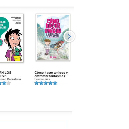
AN LOS
Cómo hacer amigos y
Menstruacion en marcha
ES?
enfrentar fantasmas
Gloria A. Calvo
nico Baccalario
Eric Peleias
K
S