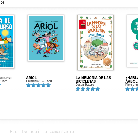
AS
de curso
ARIOL
LA MEMORIA DE LAS
¿HABL
ellner
Emmanuel Guibert
BICICLETAS
ÁRBOL
Josan Hatero
Pierdome