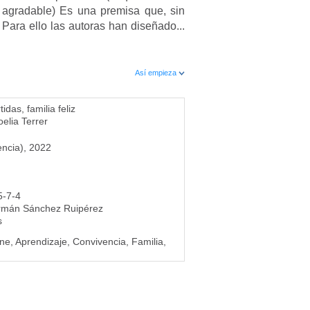
y agradable) Es una premisa que, sin
 Para ello las autoras han diseñado...
Así empieza
das, familia feliz
elia Terrer
encia), 2022
5-7-4
rmán Sánchez Ruipérez
s
ene, Aprendizaje, Convivencia, Familia,