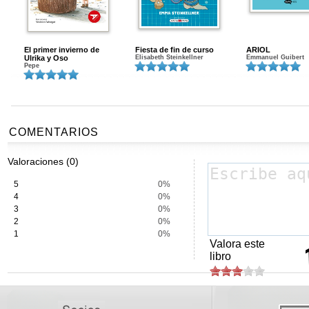
El primer invierno de
Fiesta de fin de curso
ARIOL
Ulrika y Oso
Elisabeth Steinkellner
Emmanuel Guibert
Pepe
COMENTARIOS
Valoraciones (0)
5
0%
4
0%
3
0%
2
0%
1
0%
Valora este
libro