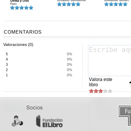
Ulrika y Oso
Elisabeth Steinkellner
Emmanuel Guibert
Pepe
COMENTARIOS
Valoraciones (0)
5
0%
4
0%
3
0%
2
0%
1
0%
Valora este
libro