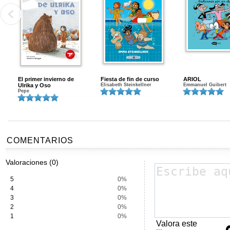
El primer invierno de
Fiesta de fin de curso
ARIOL
Ulrika y Oso
Elisabeth Steinkellner
Emmanuel Guibert
Pepe
COMENTARIOS
Valoraciones (0)
5
0%
4
0%
3
0%
2
0%
1
0%
Valora este