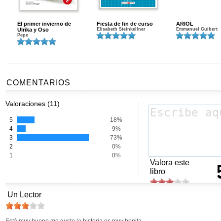
El primer invierno de
Fiesta de fin de curso
ARIOL
Ulrika y Oso
Elisabeth Steinkellner
Emmanuel Guibert
Pepe
COMENTARIOS
Valoraciones (11)
5
18%
4
9%
3
73%
2
0%
1
0%
Valora este
libro
Un Lector