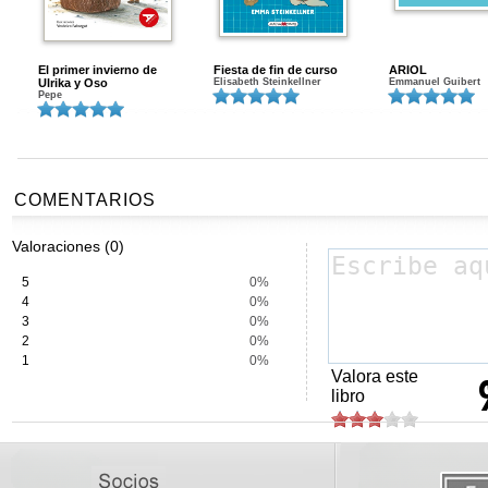
El primer invierno de
Fiesta de fin de curso
ARIOL
Ulrika y Oso
Elisabeth Steinkellner
Emmanuel Guibert
Pepe
COMENTARIOS
Valoraciones (0)
5
0%
4
0%
3
0%
2
0%
1
0%
Valora este
libro