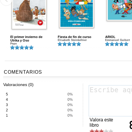
El primer invierno de
Fiesta de fin de curso
ARIOL
Ulrika y Oso
Elisabeth Steinkellner
Emmanuel Guibert
Pepe
COMENTARIOS
Valoraciones (0)
5
0%
4
0%
3
0%
2
0%
1
0%
Valora este
libro