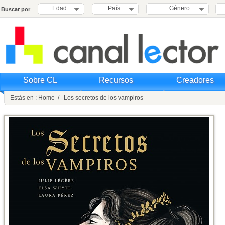
Edad
País
Género
Buscar por
Sobre CL
Recursos
Creadores
Estás en : Home / Los secretos de los vampiros