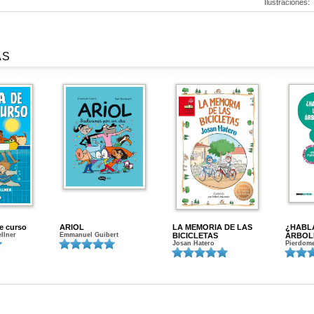
Ilustraciones:
AS
de curso
ARIOL
LA MEMORIA DE LAS
¿HABL
ellner
Emmanuel Guibert
BICICLETAS
ÁRBOL
Josan Hatero
Pierdome