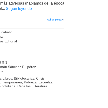
as más adversas (hablamos de la época
l...
Seguir leyendo
Así empieza
a caballo
mar
os Editorial
8-9-3
rmán Sánchez Ruipérez
os
Libros, Bibliotecarias, Crisis
contemporánea, Pobreza, Escuelas,
 cotidiana, Caballos, Literatura