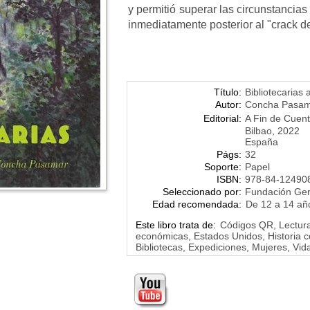
y permitió superar las circunstanci
inmediatamente posterior al "crack de
Título:
Bibliotecarias 
Autor:
Concha Pasa
Editorial:
A Fin de Cuent
Bilbao, 2022
España
Págs:
32
Soporte:
Papel
ISBN:
978-84-12490
Seleccionado por:
Fundación Ge
Edad recomendada:
De 12 a 14 añ
Este libro trata de:
Códigos QR, Lectura, 
económicas, Estados Unidos, Historia 
Bibliotecas, Expediciones, Mujeres, Vida