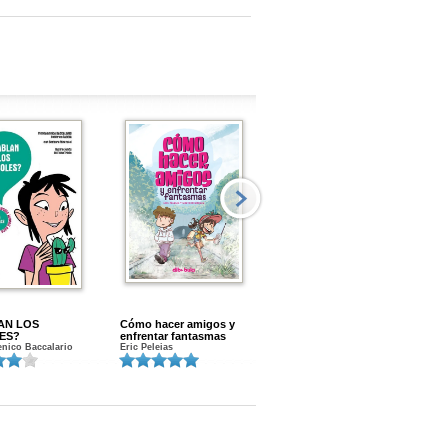
AN LOS
Cómo hacer amigos y
Menstruacion en marcha
ES?
enfrentar fantasmas
Gloria A. Calvo
nico Baccalario
Eric Peleias
K
S