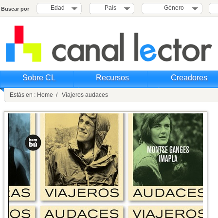
Edad
País
Género
Buscar por
Sobre CL
Recursos
Creadores
Estás en : Home / Viajeros audaces