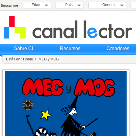
Edad
País
Género
Buscar por
Sobre CL
Recursos
Creadores
Estás en : Home / MEG y MOG