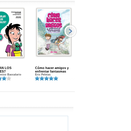
AN LOS
Cómo hacer amigos y
Menstruacion en marcha
ES?
enfrentar fantasmas
Gloria A. Calvo
nico Baccalario
Eric Peleias
K
S