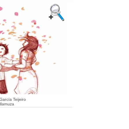
García Teijeiro
llamuza