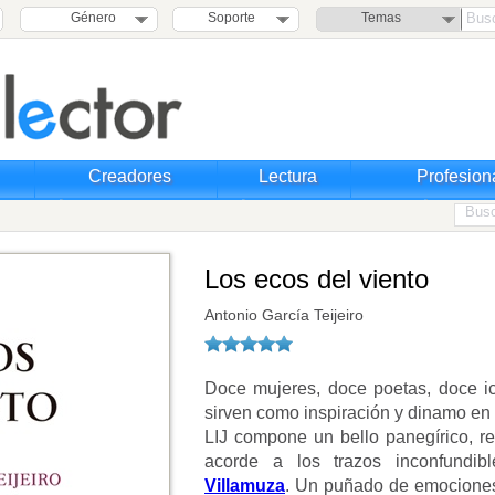
Género
Soporte
Temas
Creadores
Lectura
Profesion
Los ecos del viento
Antonio García Teijeiro
Doce mujeres, doce poetas, doce ico
sirven como inspiración y dinamo en 
LIJ compone un bello panegírico, re
acorde a los trazos inconfundib
Villamuza
. Un puñado de emociones