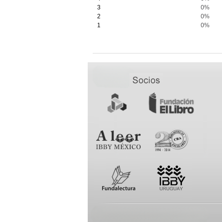
3
0%
2
0%
1
0%