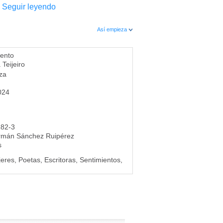
.
Seguir leyendo
Así empieza
iento
Teijeiro
za
024
282-3
rmán Sánchez Ruipérez
s
res, Poetas, Escritoras, Sentimientos,