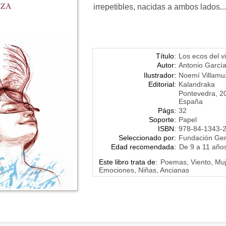
irrepetibles, nacidas a ambos lados..
Título:
Los ecos del v
Autor:
Antonio García 
Ilustrador:
Noemí Villamu
Editorial:
Kalandraka
Pontevedra, 2
España
Págs:
32
Soporte:
Papel
ISBN:
978-84-1343-
Seleccionado por:
Fundación Ge
Edad recomendada:
De 9 a 11 año
Este libro trata de:
Poemas, Viento, Muje
Emociones, Niñas, Ancianas