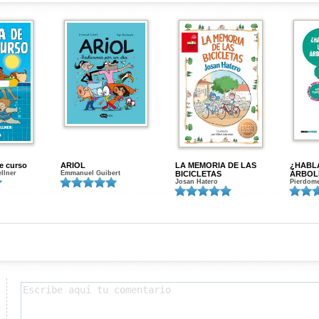
de curso
ARIOL
LA MEMORIA DE LAS
¿HABL
ellner
Emmanuel Guibert
BICICLETAS
ÁRBOL
Josan Hatero
Pierdome