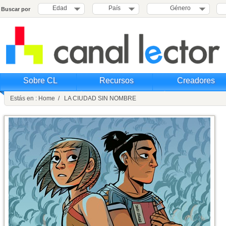
Edad
País
Género
Buscar por
Sobre CL
Recursos
Creadores
Estás en : Home / LA CIUDAD SIN NOMBRE