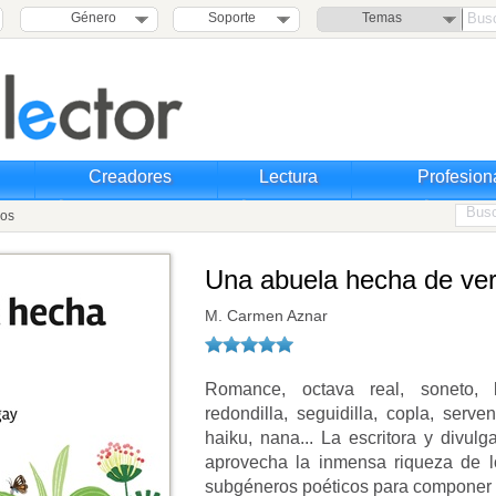
Género
Soporte
Temas
Creadores
Lectura
Profesion
sos
Una abuela hecha de ve
M. Carmen Aznar
Romance, octava real, soneto, lir
redondilla, seguidilla, copla, serve
haiku, nana... La escritora y divu
aprovecha la inmensa riqueza de los
subgéneros poéticos para componer 