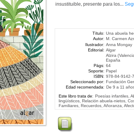
insustituible, presente para los...
Segu
Título:
Una abuela he
Autor:
M. Carmen Az
Ilustrador:
Anna Mongay
Editorial:
Algar
Alzira (Valenci
España
Págs:
64
Soporte:
Papel
ISBN:
978-84-9142-
Seleccionado por:
Fundación Ge
Edad recomendada:
De 9 a 11 año
Este libro trata de:
Poesías infantiles, 
lingüísticos, Relación abuela-nietos, Co
Familiares, Recuerdos, Añoranza, Afect