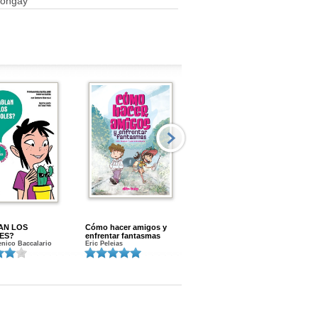
ongay
AN LOS
Cómo hacer amigos y
Menstruacion en marcha
ES?
enfrentar fantasmas
Gloria A. Calvo
nico Baccalario
Eric Peleias
K
S