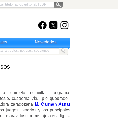
ales
Novedades
rsos
a, quinteto, octavilla, lipograma,
ntesio, cuaderna vía, "pie quebrado",
lgadora zaragozana
M. Carmen Aznar
 juegos literarios y los principales
un maravilloso homenaje a esa figura