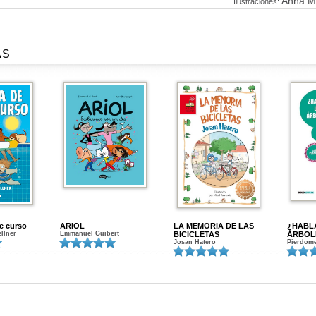
Anna M
Ilustraciones:
AS
de curso
ARIOL
LA MEMORIA DE LAS
¿HABL
ellner
Emmanuel Guibert
BICICLETAS
ÁRBOL
Josan Hatero
Pierdome