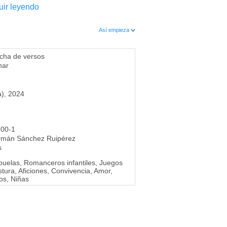
ir leyendo
Así empieza
cha de versos
nar
a), 2024
700-1
rmán Sánchez Ruipérez
s
Abuelas, Romanceros infantiles, Juegos
stura, Aficiones, Convivencia, Amor,
os, Niñas