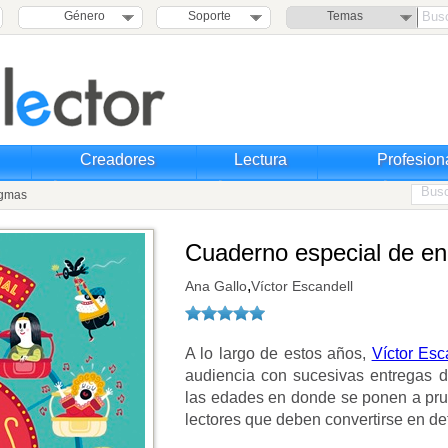
Género
Soporte
Temas
Creadores
Lectura
Profesion
igmas
Cuaderno especial de e
,
Ana Gallo
Víctor Escandell
A lo largo de estos años,
Víctor Esc
audiencia con sucesivas entregas d
las edades en donde se ponen a prue
lectores que deben convertirse en de