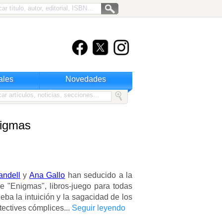
ales
Novedades
nigmas
andell
y
Ana Gallo
han seducido a la
e "Enigmas", libros-juego para todas
ba la intuición y la sagacidad de los
tectives cómplices...
Seguir leyendo