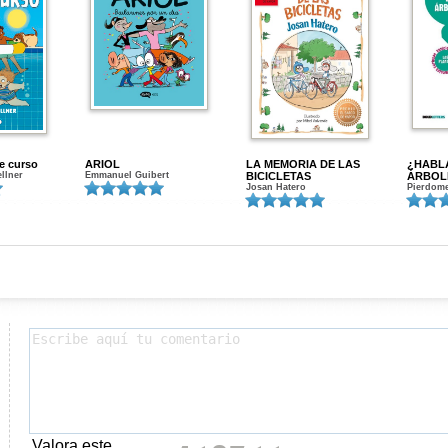
de curso
ARIOL
LA MEMORIA DE LAS
¿HABL
ellner
Emmanuel Guibert
BICICLETAS
ÁRBOL
Josan Hatero
Pierdome
Valora este