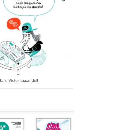
allo
Víctor Escandell
,