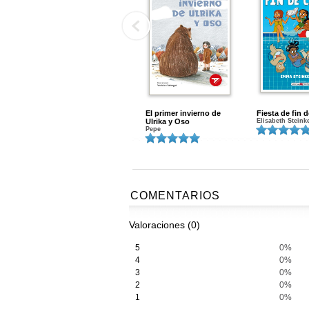
El primer invierno de
Fiesta de fin 
Ulrika y Oso
Elisabeth Steink
Pepe
COMENTARIOS
Valoraciones (0)
5
0%
4
0%
3
0%
2
0%
1
0%