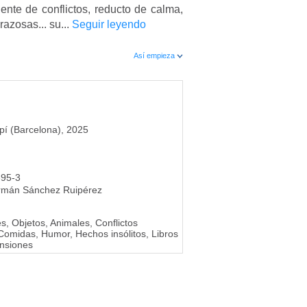
uente de conflictos, reducto de calma,
azosas... su...
Seguir leyendo
Así empieza
pí (Barcelona), 2025
695-3
rmán Sánchez Ruipérez
s, Objetos, Animales, Conflictos
Comidas, Humor, Hechos insólitos, Libros
nsiones