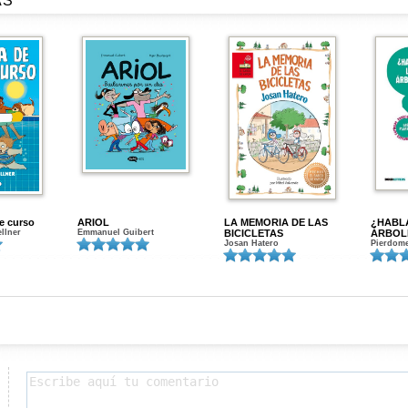
AS
de curso
ARIOL
LA MEMORIA DE LAS
¿HABL
ellner
Emmanuel Guibert
BICICLETAS
ÁRBOL
Josan Hatero
Pierdome