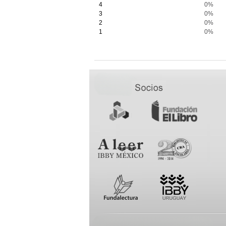
4
0%
3
0%
2
0%
1
0%