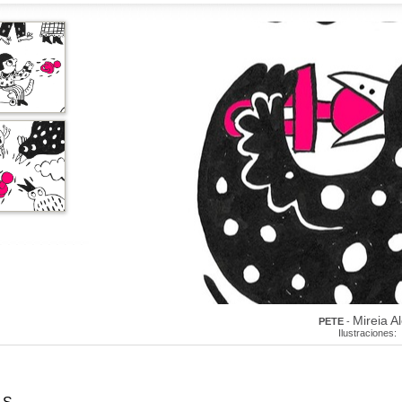
Mireia A
PETE
-
Ilustraciones: