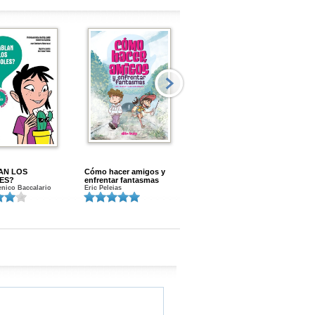
AN LOS
Cómo hacer amigos y
Menstruacion en marcha
ES?
enfrentar fantasmas
Gloria A. Calvo
nico Baccalario
Eric Peleias
K
S