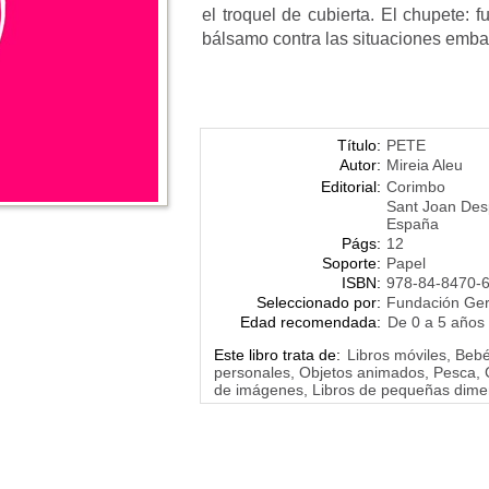
el troquel de cubierta. El chupete: f
bálsamo contra las situaciones embar
Título:
PETE
Autor:
Mireia Aleu
Editorial:
Corimbo
Sant Joan Des
España
Págs:
12
Soporte:
Papel
ISBN:
978-84-8470-
Seleccionado por:
Fundación Ge
Edad recomendada:
De 0 a 5 años
Este libro trata de:
Libros móviles, Bebé
personales, Objetos animados, Pesca, 
de imágenes, Libros de pequeñas dime